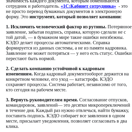
значимость каждого документа, которым обмениваются
сотрудник и работодатель.
«1С:Кабинет сотрудника»
- это
не просто перевод бумажных документов в электронную
форму. Это
инструмент, который позволяет компании
:
1. Исключить человеческий фактор из рутины.
Потерянное
заявление, забытая подпись, справка, которую сделали не с
той датой, — в бумажном мире такие ошибки неизбежны.
КЭДО делает процессы автоматическими. Справка
формируется из данных системы, а не из памяти кадровика.
Заявление не может потеряться — у него есть статус. Ошибки
перестают быть нормой.
2. Сделать компанию устойчивой к кадровым
изменениям.
Когда кадровый документооборот держится на
конкретном человеке, его уход — катастрофа. КЭДО
сохраняет процессы. Система работает, независимо от того,
кто сегодня на рабочем месте.
3. Вернуть руководителям время.
Согласование отпусков,
командировок, заявлений— это десятки микропереключений
в течение дня. Каждый раз нужно отвлечься, найти бумажку,
поставить подпись. КЭДО собирает все заявления в одном
месте, присылает уведомления, позволяет согласовать в два
клика.