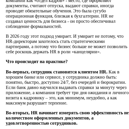
компаний как «отдел кадров» - место, где оформляют
документы, считают отпуска, выдают справки, иногда
проводят обязательные обучения. Это была сугубо
операционная функция, близкая к бухгалтерии. HR не
создавал ценность для бизнеса - он просто обеспечивал
соблюдение формальностей.
В 2026 году этот подход умирает. И умирает не потому, что
HR-директорам захотелось стать стратегическими
партнерами, а потому что бизнес больше не может позволить
себе роскошь держать HR в роли «канцелярии».
Что происходит на практике?
Во-первых, сотрудник становится клиентом HR.
Как в
хорошем банке или сервисе, у сотрудника должно быть:
понятно, быстро, доступно 24/7, без очередей и бюрократии.
Если банк давно научился выдавать справки за минуту через
приложение, а компания требует три дня ожидания и личного
визита к кадровику – это, как минимум, неудобно, а как
максимум разрушает терпение.
Во-вторых, HR начинает измерять свою эффективность не
количеством оформленных документов, а
удовлетворенностью сотрудников.