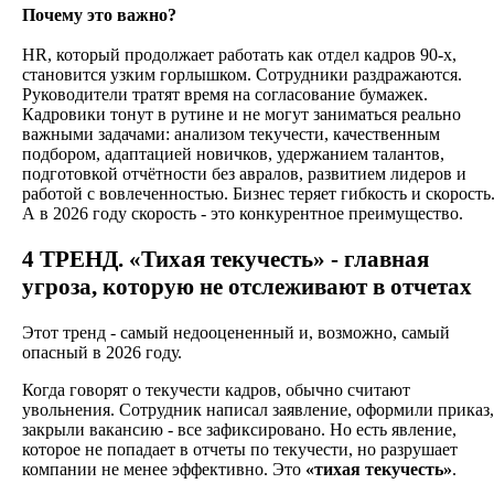
Почему это важно?
HR, который продолжает работать как отдел кадров 90-х,
становится узким горлышком. Сотрудники раздражаются.
Руководители тратят время на согласование бумажек.
Кадровики тонут в рутине и не могут заниматься реально
важными задачами: анализом текучести, качественным
подбором, адаптацией новичков, удержанием талантов,
подготовкой отчётности без авралов, развитием лидеров и
работой с вовлеченностью. Бизнес теряет гибкость и скорость
А в 2026 году скорость - это конкурентное преимущество.
4 ТРЕНД
. «Тихая текучесть» - главная
угроза, которую не отслеживают в отчетах
Этот тренд - самый недооцененный и, возможно, самый
опасный в 2026 году.
Когда говорят о текучести кадров, обычно считают
увольнения. Сотрудник написал заявление, оформили приказ,
закрыли вакансию - все зафиксировано. Но есть явление,
которое не попадает в отчеты по текучести, но разрушает
компании не менее эффективно. Это
«тихая текучесть»
.