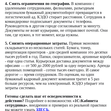
4. Снять ограничения по географии.
В компании с
удаленными сотрудниками, филиалами, разъездным
персоналом бумажный документооборот превращается в
логистический ад. КЭДО стирает расстояния. Сотрудник в
командировке подписывает документы с телефона.
Руководитель в другом городе согласовывает за минуту.
Документы не возят курьерами, не отправляют почтой. Они
там, где нужно, в тот момент, когда нужны.
5. Снизить операционные затраты.
Прямая экономия
складывается из нескольких статей. Бумага, тонер,
амортизация принтеров - для средней компании это десятки
тысяч рублей в год. Папки, скоросшиватели, архивные короб
- еще одна статья. Курьерская доставка документов между
офисами — от 500 до 2000 рублей за одну пересылку. Аренда
архивных помещений - сотни тысяч ежегодно. И самое
дорогое — время сотрудников. По оценкам, на один
бумажный кадровый документ компания тратит в 5 раз
больше ресурсов, чем на электронный. КЭДО убирает эти
затраты системно.
Готовы сделать шаг от осведомленности к
действию?
Подробнее о возможностях
«1С:Кабинета
сотрудника»
, внедрении и примерах из реальной практики
вы можете узнать
ЗДЕСЬ
.