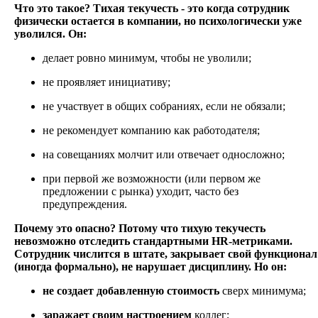
Что это такое?
Тихая текучесть - это когда сотрудник
физически остается в компании, но психологически уже
уволился. Он:
делает ровно минимум, чтобы не уволили;
не проявляет инициативу;
не участвует в общих собраниях, если не обязали;
не рекомендует компанию как работодателя;
на совещаниях молчит или отвечает односложно;
при первой же возможности (или первом же
предложении с рынка) уходит, часто без
предупреждения.
Почему это опасно?
Потому что тихую текучесть
невозможно отследить стандартными HR-метриками.
Сотрудник числится в штате, закрывает свой функционал
(иногда формально), не нарушает дисциплину. Но он:
не создает добавленную стоимость
сверх минимума;
заражает своим настроением
коллег;