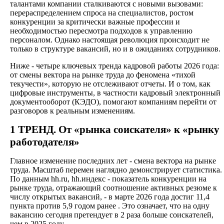
талантами компании сталкиваются с новыми вызовами:
перераспределением спроса на специалистов, ростом
конкуренции за критически важные профессии и
необходимостью пересмотра подходов к управлению
персоналом. Однако настоящая революция происходит не
только в структуре вакансий, но и в ожиданиях сотрудников.
Ниже - четыре ключевых тренда кадровой работы 2026 года:
от смены вектора на рынке труда до феномена «тихой
текучести», которую не отслеживают отчеты. И о том, как
цифровые инструменты, в частности кадровый электронный
документооборот (КЭДО), помогают компаниям перейти от
разговоров к реальным изменениям.
1 ТРЕНД. От «рынка соискателя» к «рынку
работодателя»
Главное изменение последних лет - смена вектора на рынке
труда. Масштаб перемен наглядно демонстрирует статистика.
По данным hh.ru, hh.индекс - показатель конкуренции на
рынке труда, отражающий соотношение активных резюме к
числу открытых вакансий, - в марте 2026 года достиг 11,4
пункта против 5,9 годом ранее . Это означает, что на одну
вакансию сегодня претендует в 2 раза больше соискателей,
чем в 2025 году.