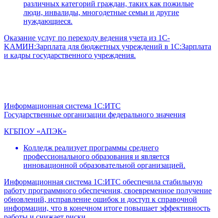
различных категорий граждан, таких как пожилые
люди, инвалиды, многодетные семьи и другие
нуждающиеся.
Оказание услуг по переходу ведения учета из 1C-
KAMИН:Зарплата для бюджетных учреждений в 1С:Зарплата
и кадры государственного учреждения.
Информационная система 1С:ИТС
Государственные организации федерального значения
КГБПОУ «АПЭК»
Колледж реализует программы среднего
профессионального образования и является
инновационной образовательной организацией.
Информационная система 1С:ИТС обеспечила стабильную
работу программного обеспечения, своевременное получение
обновлений, исправление ошибок и доступ к справочной
информации, что в конечном итоге повышает эффективность
работы и снижает риски.