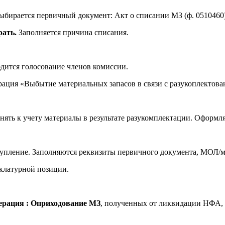
бирается первичный документ: Акт о списании МЗ (ф. 0510460) (
рать.
Заполняется причина списания.
дится голосование членов комиссии.
ация «Выбытие материальных запасов в связи с разукоплектован
нять к учету материалы в результате разукомплектации. Оформ
упление. Заполняются реквизиты первичного документа, МОЛ/м
клатурной позиции.
ерация : Оприходование МЗ
, полученных от ликвидации НФА, в