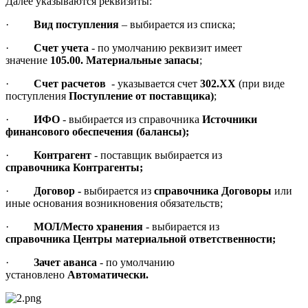
Далее указываются реквизиты:
·
Вид поступления
– выбирается из списка;
·
Счет учета
- по умолчанию реквизит имеет
значение
105.00. Материальные запасы
;
·
Счет расчетов
- указывается счет
302.ХХ
(при виде
поступления
Поступление от поставщика)
;
·
ИФО
- выбирается из справочника
Источники
финансового обеспечения (балансы);
·
Контрагент
- поставщик выбирается из
справочника
Контрагенты;
·
Договор -
выбирается из
справочника Договоры
или
иные основания возникновения обязательств;
·
МОЛ/Место хранения
- выбирается из
справочника Центры материальной ответственности;
·
Зачет аванса
- по умолчанию
установлено
Автоматически.