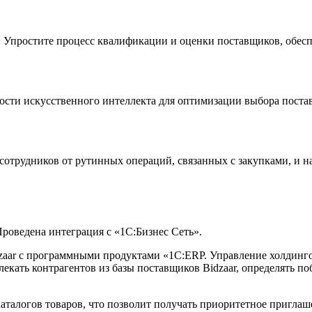
:
Упростите процесс квалификации и оценки поставщиков, обеспе
сти искусственного интеллекта для оптимизации выбора постав
отрудников от рутинных операций, связанных с закупками, и на
Проведена интеграция с «1С:Бизнес Сеть».
zaar с программными продуктами «1С:ERP. Управление холдинго
лекать контрагентов из базы поставщиков Bidzaar, определять п
аталогов товаров, что позволит получать приоритетное приглаше